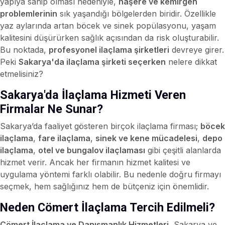
yapıya sahip olması nedeniyle,
haşere ve kemirgen
problemlerinin
sık yaşandığı bölgelerden biridir. Özellikle
yaz aylarında artan böcek ve sinek popülasyonu, yaşam
kalitesini düşürürken sağlık açısından da risk oluşturabilir.
Bu noktada,
profesyonel ilaçlama şirketleri
devreye girer.
Peki
Sakarya'da ilaçlama şirketi seçerken
nelere dikkat
etmelisiniz?
Sakarya'da İlaçlama Hizmeti Veren
Firmalar Ne Sunar?
Sakarya’da faaliyet gösteren birçok ilaçlama firması;
böcek
ilaçlama
,
fare ilaçlama
,
sinek ve kene mücadelesi
,
depo
ilaçlama
,
otel ve bungalov ilaçlaması
gibi çeşitli alanlarda
hizmet verir. Ancak her firmanın hizmet kalitesi ve
uygulama yöntemi farklı olabilir. Bu nedenle doğru firmayı
seçmek, hem sağlığınız hem de bütçeniz için önemlidir.
Neden Cömert İlaçlama Tercih Edilmeli?
Cömert İlaçlama ve Danışmanlık Hizmetleri
, Sakarya ve